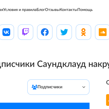
ая
Условия и правила
Блог
Отзывы
Контакты
Помощь
писчики Саундклауд накр
Подписчики
Likes