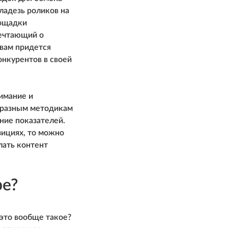
ладезь роликов на
лощадки
мечтающий о
 вам придется
конкурентов в своей
имание и
образным методикам
ние показателей.
зициях, то можно
лать контент
be?
 это вообще такое?