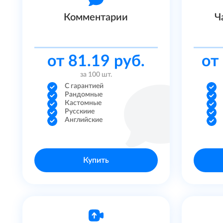
Similarweb
Комментарии
Ч
Discord
от 81.19 руб.
от
Linkedin
за 100 шт.
Яндекс Дзен
С гарантией
Рандомные
Кастомные
Трафик на сайт
Русскиие
Английские
Reddit
Другие
Купить
Trovo
Quora