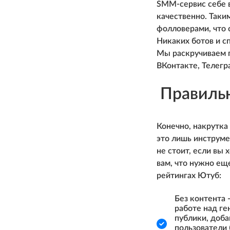
SMM-сервис себе в
качественно. Таки
фолловерами, что 
Никаких ботов и сп
Мы раскручиваем п
ВКонтакте, Телегра
Правильн
Конечно, накрутка
это лишь инструме
не стоит, если вы
вам, что нужно ещ
рейтингах Ютуб:
Без контента 
работе над ге
публики, доба
пользователи 