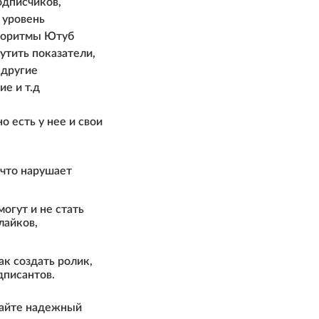
одписчиков,
 уровень
лгоритмы Ютуб
утить показатели,
 другие
ие и т.д
 есть у нее и свои
 что нарушает
огут и не стать
лайков,
ак создать ролик,
дписантов.
райте надежный