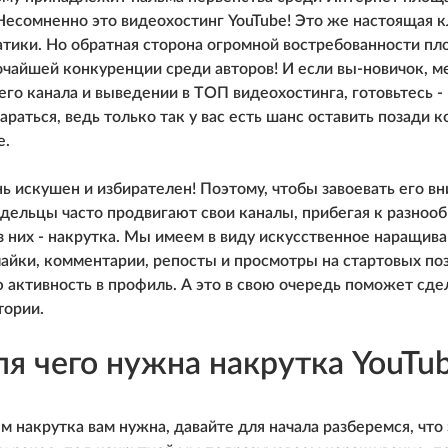
есомненно это видеохостинг YouTube! Это же настоящая к
тики. Но обратная сторона огромной востребованности п
очайшей конкуренции среди авторов! И если вы-новичок, 
его канала и выведении в ТОП видеохостинга, готовьтесь -
араться, ведь только так у вас есть шанс оставить позади 
е.
ь искушен и избирателен! Поэтому, чтобы завоевать его вн
дельцы часто продвигают свои каналы, прибегая к разно
з них - накрутка. Мы имеем в виду искусственное наращива
лайки, комментарии, репосты и просмотры на стартовых по
 активность в профиль. А это в свою очередь поможет сде
тории.
я чего нужна накрутка YouTu
м накрутка вам нужна, давайте для начала разберемся, что