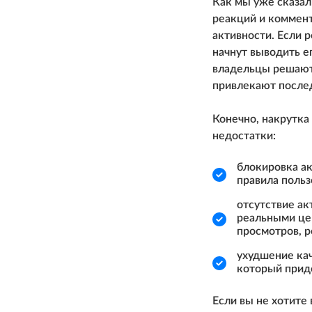
Как мы уже сказал
реакций и коммент
активности. Если 
начнут выводить е
владельцы решаютс
привлекают послед
Конечно, накрутка
недостатки:
блокировка ак
правила польз
отсутствие ак
реальными цен
просмотров, р
ухудшение кач
который приде
Если вы не хотите