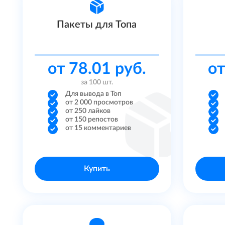
Telegram
Пакеты для Топа
Tik Tok
Рутуб
от 78.01 руб.
от
за 100 шт.
ВКонтакте
Для вывода в Топ
от 2 000 просмотров
Твич
от 250 лайков
от 150 репостов
от 15 комментариев
Facebook
Twitter
Купить
Одноклассник
SoundCloud