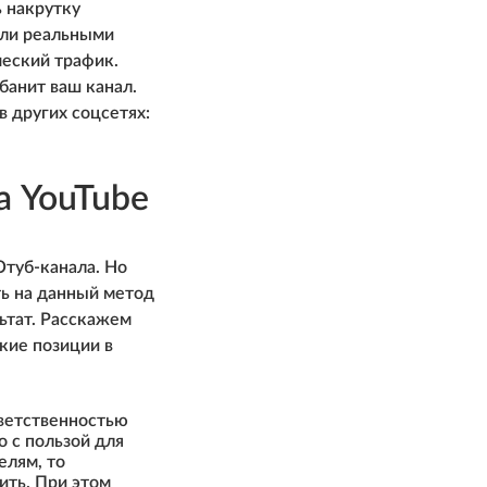
 накрутку
ели реальными
ческий трафик.
банит ваш канал.
 других соцсетях:
а YouTube
Ютуб-канала. Но
ть на данный метод
льтат. Расскажем
кие позиции в
тветственностью
о с пользой для
елям, то
ить. При этом