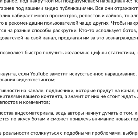
и ранее, под накруткой мы подразумеваем наращивание: п
ариев под вашими видео публикациями. Все они отражают
ролик набирает много просмотров, репостов и лайков, то а
го в рекомендации пользователей чаще других. Чтобы накр
я на разные способы раскрутки. Кто-то использует ботов,
ователей на свой канал, предлагая им за это вознагражден
 позволяет быстро получить желаемые цифры статистики, но
каунта, если YouTube заметит искусственное наращивание,
ования видеохостингом;
тивности на канале, подписчики, которые придут на канал, м
ителями вашего контента, а значит от них не стоит ждать 
епостов и комментов;
ества видеоматериала, ведь авторы начнут думать о том, к
тся по вкусу ботам и сможет привлечь внимание новых по
 в реальности столкнуться с подобными проблемами, выби