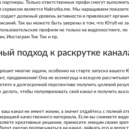
 партнеры. Только ответственные профи смогут выполнять
м сервисом является Nakrutka.me. Мы наращиваем показат
создает должный уровень активности и привлекает органи
исаний. Так вы можете быть уверены в том, что Ютуб не за
ользовательские профили не только на видеохостинге, но в
м, Инстаграм Тик Ток и пр.
ый подход к раскрутке канал
 решит многие задачи, особенно на старте запуска вашего 
нт, продвижения! Она не всемогуща и всецело рассчитыва
 хотите в долгосрочной перспективе получить целевой резу
е делать, чтобы популяризовать свой канал и получить высо
- ваш канал не имеет жизни, а значит отдайтесь с полной о
нерацией качественного материала. Если вы снимаете виде
вляете креативные решения, приносите эмоции своим зрит
будут охотно подписываться на канал, лайкать его и репост