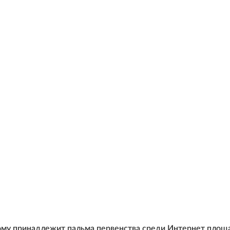
ому принадлежит пальма первенства среди Интернет площ