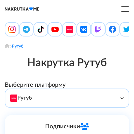
Войти
Создать аккаунт
Главная
Условия и правила
Блог
Рутуб
Отзывы
Контакты
Накрутка Рутуб
Помощь
Выберите платформу
Рутуб
Инстаграм
Подписчики
Telegram